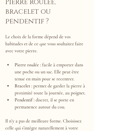
Pierre roulée, 
bracelet ou 
pendentif ?
Le choix de la forme dépend de vos 
habitudes et de ce que vous souhaitez faire 
avec votre pierre.
Pierre roulée
 : facile à emporter dans 
une poche ou un sac. Elle peut être 
tenue en main pour se recentrer.
Bracelet
 : permet de garder la pierre à 
proximité toute la journée, au poignet.
Pendentif
 : discret, il se porte en 
permanence autour du cou.
Il n’y a pas de meilleure forme. Choisissez 
celle qui s’intègre naturellement à votre 