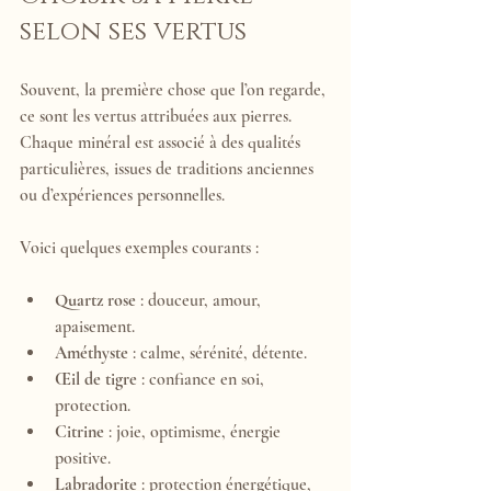
selon ses vertus
Souvent, la première chose que l’on regarde, 
ce sont les vertus attribuées aux pierres. 
Chaque minéral est associé à des qualités 
particulières, issues de traditions anciennes 
ou d’expériences personnelles.
Voici quelques exemples courants :
Quartz rose
 : douceur, amour, 
apaisement.
Améthyste
 : calme, sérénité, détente.
Œil de tigre
 : confiance en soi, 
protection.
Citrine
 : joie, optimisme, énergie 
positive.
Labradorite
 : protection énergétique, 