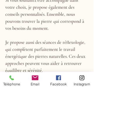
Si vous souhaitez être accompagné dans 
votre choix, je propose également des 
conseils personnalisés. Ensemble, nous 
pouvons trouver la pierre qui correspond à 
vos besoins du moment.
Je propose aussi des séances de réflexologie, 
qui complètent parfaitement le travail 
énergétique des pierres naturelles. Ces deux 
approches peuvent vous aider à retrouver 
équilibre et sérénité.
Téléphone
Email
Facebook
Instagram
Choisir sa première pierre naturelle est 
avant tout une rencontre. Que vous soyez 
attiré par une couleur, une forme ou une 
symbolique particulière, faites-vous 
confiance. La meilleure pierre pour débuter 
est souvent celle qui vous appelle 