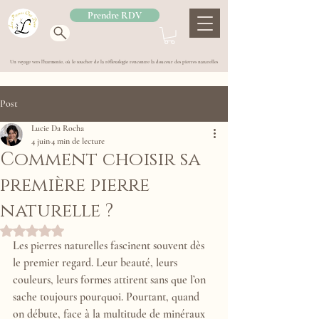
Prendre RDV
Un voyage vers l'harmonie, où le toucher de la réflexologie rencontre la douceur des pierres naturelles
Post
Lucie Da Rocha
4 juin
4 min de lecture
Comment choisir sa
première pierre
naturelle ?
Noté NaN étoiles sur 5.
Les pierres naturelles fascinent souvent dès 
le premier regard. Leur beauté, leurs 
couleurs, leurs formes attirent sans que l’on 
sache toujours pourquoi. Pourtant, quand 
on débute, face à la multitude de minéraux 