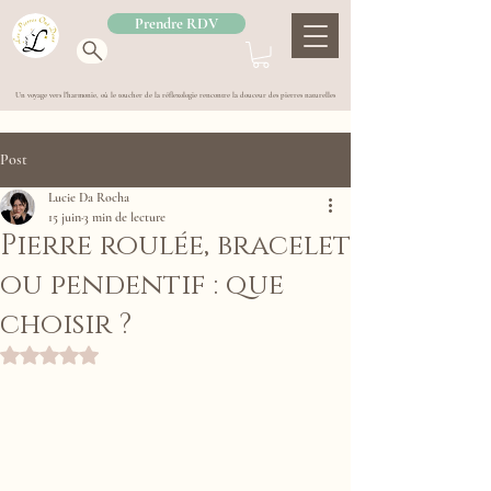
Prendre RDV
Un voyage vers l'harmonie, où le toucher de la réflexologie rencontre la douceur des pierres naturelles
Post
Lucie Da Rocha
15 juin
3 min de lecture
Pierre roulée, bracelet
ou pendentif : que
choisir ?
Noté NaN étoiles sur 5.