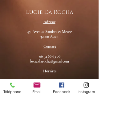
Lucie Da Rocha
Adresse
45, Avenue Sambre et Meuse
32000 Auch
Contact
06 32 68 63 08
lucie.darocha@gmail.com
Horaires
9h - 20h : lundi - vendredi
Fermé : mercredi
Téléphone
Email
Facebook
Instagram
Je m'abonne à la newsletter !
Envoyer