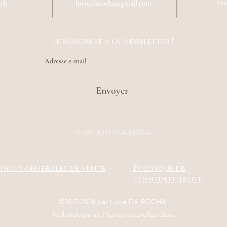
uch
lucie.darocha@gmail.com
Fer
Je m'abonne à la newsletter !
Envoyer
Siret : 83123274900034
tions générales de vente
Politique de
confidentialité
©2017-2026 par Lucie DA ROCHA
Réflexologie et Pierres naturelles Gers