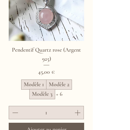
Pendentif Quartz rose (Argent
925)
Prix
45,00 €
Modèle 1
Modèle 2
Modèle 3
+ 6
Ajouter au panier