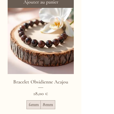
Ajouter au panier
Bracelet Obsidienne Acajou
Prix
18,00 €
6mm
8mm