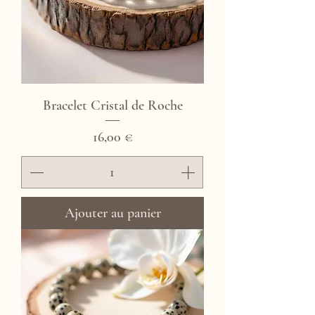
Bracelet Cristal de Roche
Prix
16,00 €
Ajouter au panier