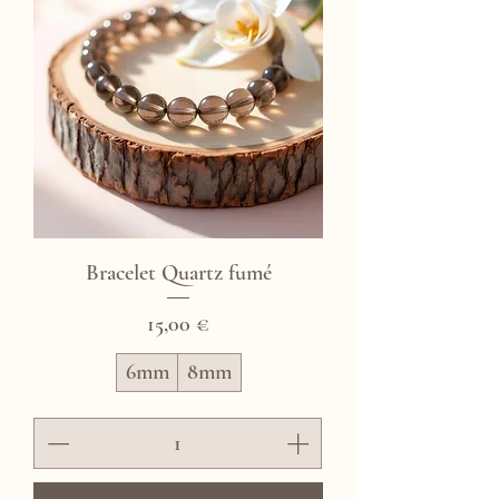
Bracelet Quartz fumé
Prix
15,00 €
6mm
8mm