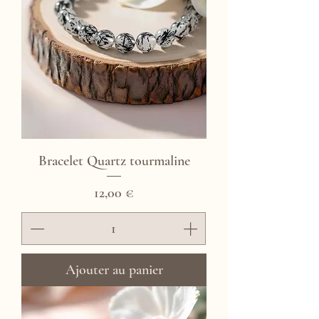
Bracelet Quartz tourmaline
Prix
12,00 €
Ajouter au panier