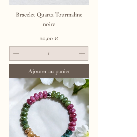
Bracelet Quartz Tourmaline
noire
Prix
20,00 €
Ajouter au panier