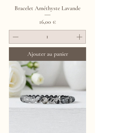
Bracelet Améthyste Lavande
Prix
16,00 €
Ajouter au panier