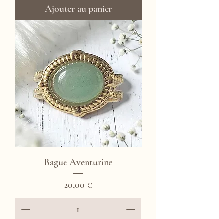
Ajouter au panier
Bague Aventurine
Prix
20,00 €