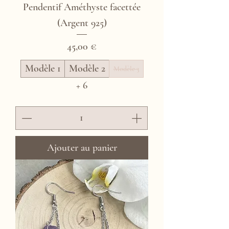
Pendentif Améthyste facettée
(Argent 925)
Prix
45,00 €
Modèle 1
Modèle 2
Modèle 3
+ 6
Ajouter au panier