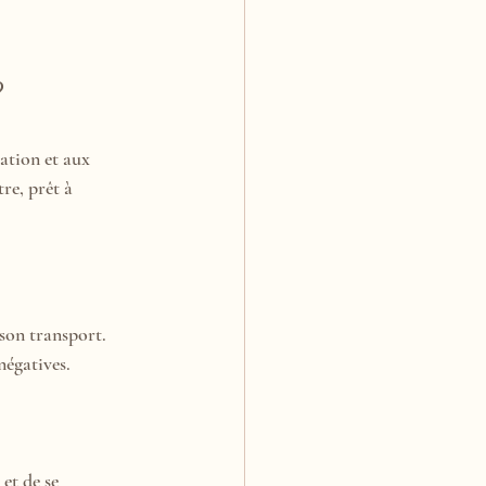
?
ation et aux 
re, prêt à 
 son transport.
négatives.
et de se 