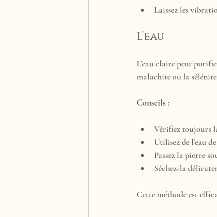
Laissez les vibrati
L’eau
L’eau claire peut purifie
malachite ou la sélénite
Conseils :
Vérifiez toujours la
Utilisez de l’eau de
Passez la pierre s
Séchez-la délicate
Cette méthode est effica