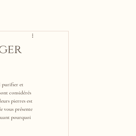
rger
 purifier et 
 sont considérés 
urs pierres est 
de vous présente 
iquant pourquoi 