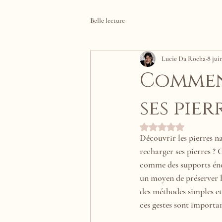
Belle lecture
Lucie Da Rocha
8 jui
Comment
ses pier
Noté NaN étoiles sur 
Découvrir les pierres nat
recharger ses pierres ? 
comme des supports éner
un moyen de préserver le
des méthodes simples et
ces gestes sont importan