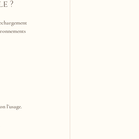
e ?
 rechargement 
vironnements 
on l’usage.
s