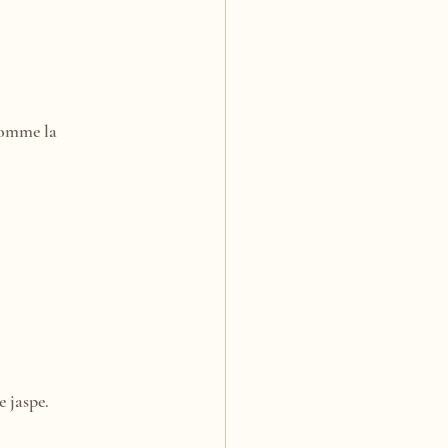
 comme la 
e jaspe.