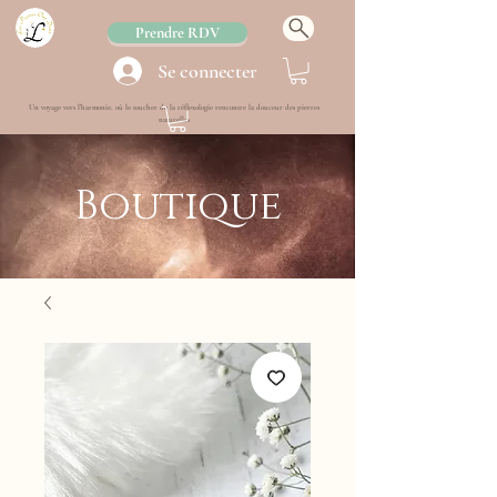
Prendre RDV
Se connecter
Un voyage vers l'harmonie, où le toucher de la réflexologie rencontre la douceur des pierres
naturelles
Boutique