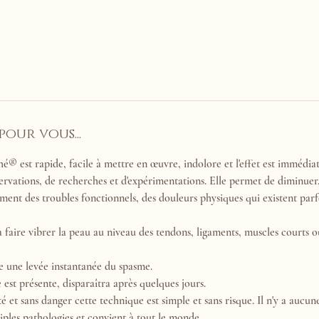
our vous...
 est rapide, facile à mettre en œuvre, indolore et l'effet est immédiat.
ervations, de recherches et d'expérimentations. Elle permet de diminuer,
ément des troubles fonctionnels, des douleurs physiques qui existent parf
 faire vibrer la peau au niveau des tendons, ligaments, muscles courts où
e une levée instantanée du spasme.
e est présente, disparaîtra après quelques jours.
é et sans danger cette technique est simple et sans risque. Il n'y a aucun
iples pathologies et convient à tout le monde.