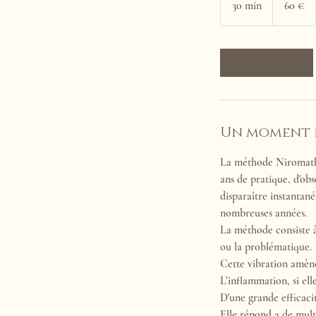
30 min
3
60 €
0
m
i
Je prends rdv
n
Un moment p
La méthode Niromathé®
ans de pratique, d'obs
disparaître instantan
nombreuses années.
La méthode consiste à
ou la problématique.
Cette vibration amèn
L’inflammation, si ell
D'une grande efficacit
Elle répond a de mult