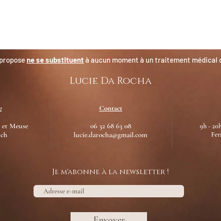
 propose
ne se substituent
à aucun moment à un traitement médical ou
Lucie Da Rocha
e
Contact
 et Meuse
06 32 68 63 08
9h - 20h
uch
lucie.darocha@gmail.com
Fer
Je m'abonne à la newsletter !
Envoyer