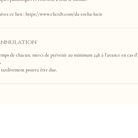
vez ce lien : https://www.clicrdv.com/da-rocha-lucie
'annulation
temps de chacun, merci de prévenir au minimum 24h à l’avance en cas d
.
 tardivement pourra être due.